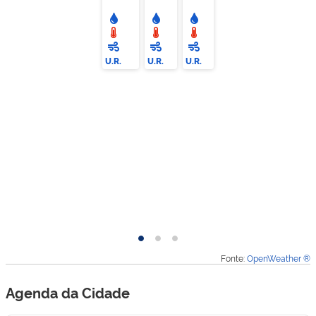
U.R.
U.R.
U.R.
Hoje
Amanhã
Depois
Fonte:
OpenWeather ®
de
amanhã
Agenda da Cidade