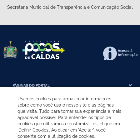
Secretaria Municipal de Transparência e Comunicação Social
PÁGINAS DO PORTAL
Usamos cookies para armazenar informações
ÓRGÃOS DA PREFEITURA
sobre como você usa o nosso site e as páginas
que visita. Tudo para tornar sua experiência a mais
agradável possível. Para entender os tipos de
PÚBLICOS ALVOS
cookies que utilizamos e customizá-los, clique em
'Definir Cookies'. Ao clicar em 'Aceitar', você
consente com a utilização de cookies.
TRANSPARÊNCIA