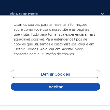
PÁGINAS DO PORTAL
Usamos cookies para armazenar informações
ÓRGÃOS DA PREFEITURA
sobre como você usa o nosso site e as páginas
que visita. Tudo para tornar sua experiência a mais
agradável possível. Para entender os tipos de
PÚBLICOS ALVOS
cookies que utilizamos e customizá-los, clique em
'Definir Cookies'. Ao clicar em 'Aceitar', você
consente com a utilização de cookies.
TRANSPARÊNCIA
SITES DA PREFEITURA
Definir Cookies
LINKS ÚTEIS
Aceitar
Todos os direitos reservados - Sobre | Aspectos legais e responsabilidades |
Política de Privacidade.