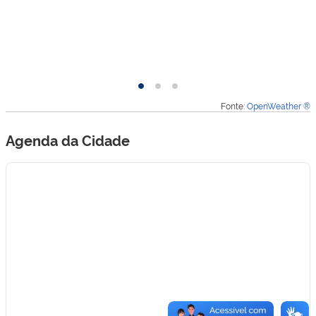
Hoje
Amanhã
Depois
Fonte:
OpenWeather ®
de
amanhã
Agenda da Cidade