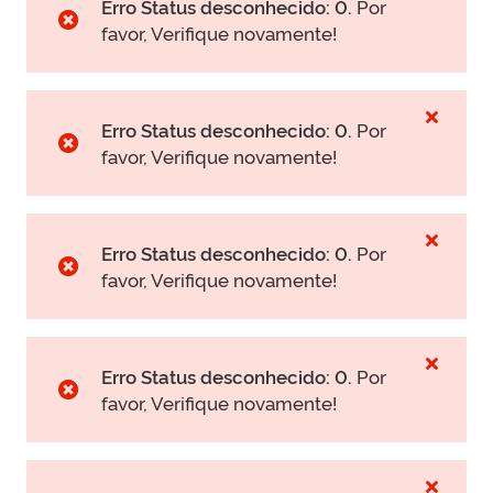
Erro Status desconhecido: 0.
Por
favor, Verifique novamente!
Erro Status desconhecido: 0.
Por
favor, Verifique novamente!
Erro Status desconhecido: 0.
Por
favor, Verifique novamente!
Erro Status desconhecido: 0.
Por
favor, Verifique novamente!