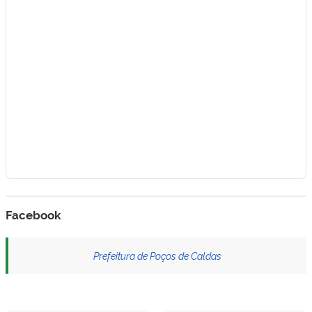
Facebook
Prefeitura de Poços de Caldas