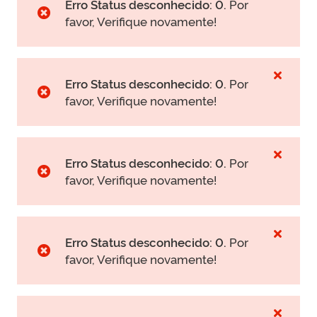
Erro Status desconhecido: 0.
Por
favor, Verifique novamente!
Erro Status desconhecido: 0.
Por
favor, Verifique novamente!
Erro Status desconhecido: 0.
Por
favor, Verifique novamente!
Erro Status desconhecido: 0.
Por
favor, Verifique novamente!