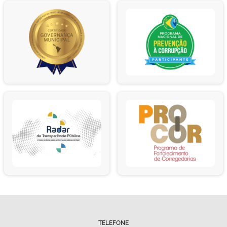
TELEFONE