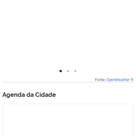
Hoje
Amanhã
Depois
Fonte:
OpenWeather ®
de
amanhã
Agenda da Cidade