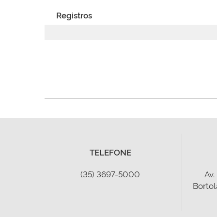
Registros
TELEFONE
(35) 3697-5000
Av.
Bortol