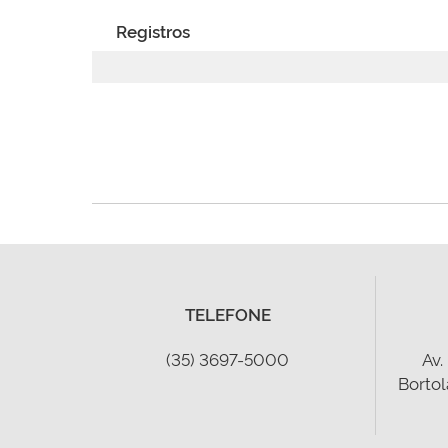
Registros
TELEFONE
(35) 3697-5000
Av.
Bortol